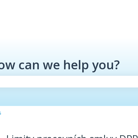
How can we help you?
the search field is empty.
s