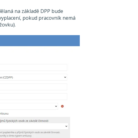
dělaná na základě DPP bude
yplacení, pokud pracovník nemá
žovku).