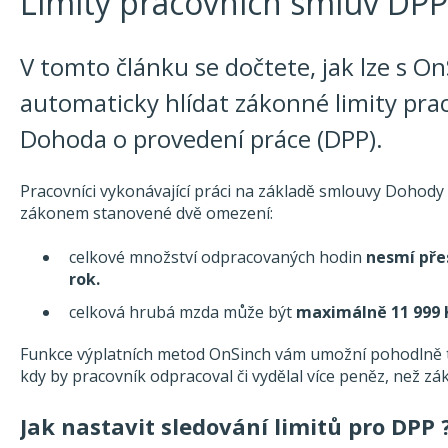
Limity pracovních smluv DPP
V tomto článku se dočtete, jak lze s O
automaticky hlídat zákonné limity pra
Dohoda o provedení práce (DPP).
Pracovníci vykonávající práci na základě smlouvy Dohody
zákonem stanovené dvě omezení:
celkové množství odpracovaných hodin
nesmí pře
rok.
celková hrubá mzda může být
maximálně 11 999 K
Funkce výplatních metod OnSinch vám umožní pohodlně tyto
kdy by pracovník odpracoval či vydělal více peněz, než z
Jak nastavit sledování limitů pro DPP 