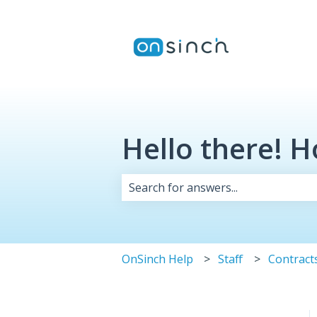
Hello there! 
There are no suggestions because 
OnSinch Help
Staff
Contract