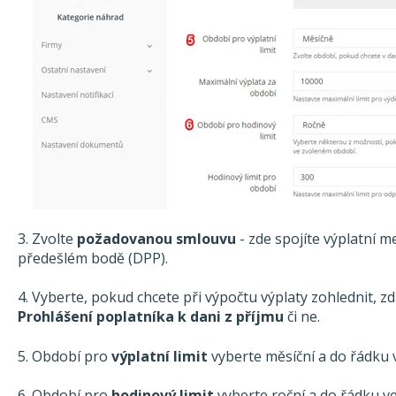
3. Zvolte
požadovanou smlouvu
- zde spojíte výplatní 
předešlém bodě (DPP).
4. Vyberte, pokud chcete při výpočtu výplaty zohlednit,
Prohlášení poplatníka k dani z příjmu
či ne.
5. Období pro
výplatní limit
vyberte měsíční a do řádku v
6. Období pro
hodinový limit
vyberte roční a do řádku ve