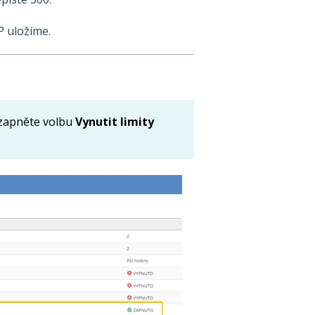
 uložíme.
zapněte volbu
Vynutit limity