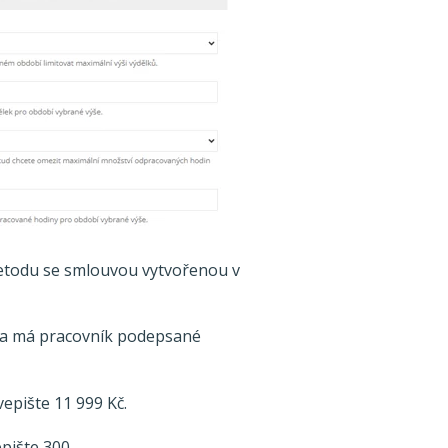
metodu se smlouvou vytvořenou v
 zda má pracovník podepsané
epište 11 999 Kč.
pište 300.