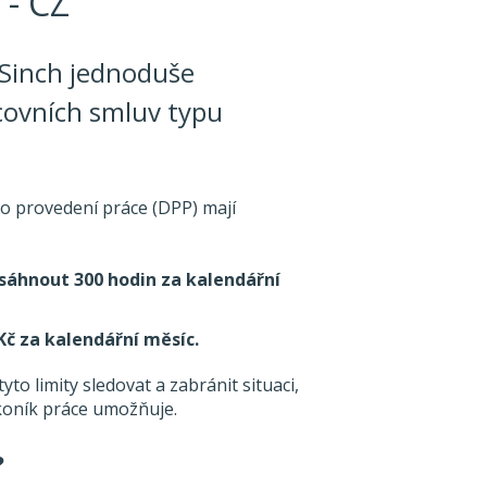
 - CZ
nSinch jednoduše
covních smluv typu
 o provedení práce (DPP) mají
sáhnout 300 hodin za kalendářní
č za kalendářní měsíc.
 limity sledovat a zabránit situaci,
ákoník práce umožňuje.
?