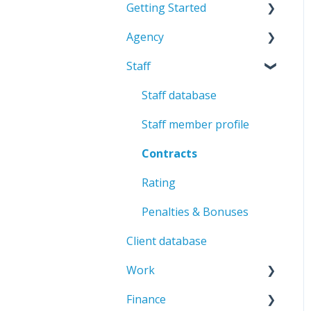
Getting Started
Agency
Admin environment
Staff
Getting started
General
Staff database
Staff member profile
Contracts
Rating
Penalties & Bonuses
Client database
Work
Finance
Professions