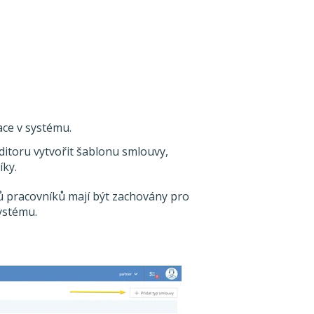
ce v systému.
itoru vytvořit šablonu smlouvy,
íky.
ů pracovníků mají být zachovány pro
ystému.